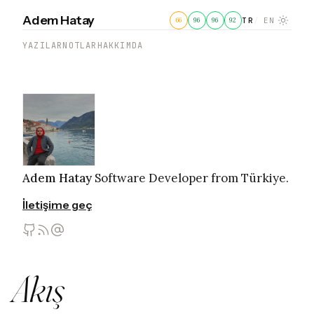
Adem Hatay
TR
EN
YAZILAR
NOTLAR
HAKKIMDA
Adem Hatay
Software Developer from Türkiye.
İletişime geç
Akış