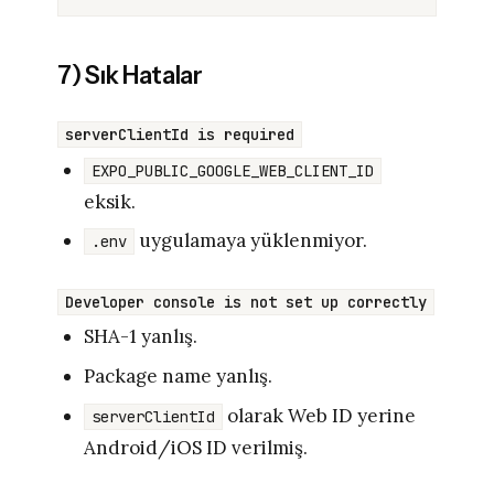
7) Sık Hatalar
serverClientId is required
EXPO_PUBLIC_GOOGLE_WEB_CLIENT_ID
eksik.
uygulamaya yüklenmiyor.
.env
Developer console is not set up correctly
SHA-1 yanlış.
Package name yanlış.
olarak Web ID yerine
serverClientId
Android/iOS ID verilmiş.