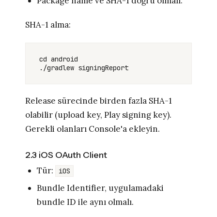
Package name ve SHA-1 doğru olmalı.
SHA-1 alma:
cd android

Release sürecinde birden fazla SHA-1
olabilir (upload key, Play signing key).
Gerekli olanları Console'a ekleyin.
2.3 iOS OAuth Client
Tür:
iOS
Bundle Identifier, uygulamadaki
bundle ID ile aynı olmalı.