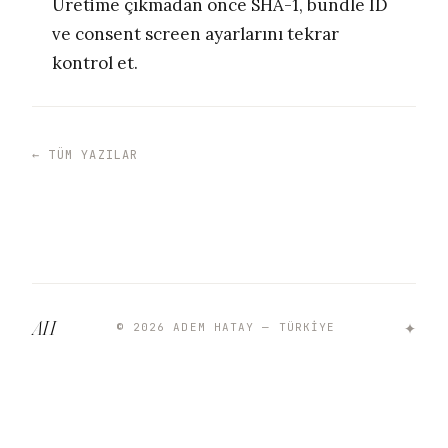
Üretime çıkmadan önce SHA-1, bundle ID
ve consent screen ayarlarını tekrar
kontrol et.
← TÜM YAZILAR
✦
AH
© 2026 ADEM HATAY — TÜRKIYE