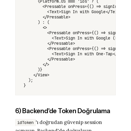
      {Platform.OS === 'ios' ? (

        <Pressable onPress={() => signInGoogle
          <Text>Sign In with Google</Text>

        </Pressable>

      ) : (

        <>

          <Pressable onPress={() => signInGoog
            <Text>Sign In with Google (Button 
          </Pressable>

          <Pressable onPress={() => signInGoog
            <Text>Sign In with One-Tap</Text>

          </Pressable>

        </>

      )}

    </View>

  );

6) Backend'de Token Doğrulama
'ı doğrudan güvenip session
idToken
açmayın. Backend'de doğrulayın.