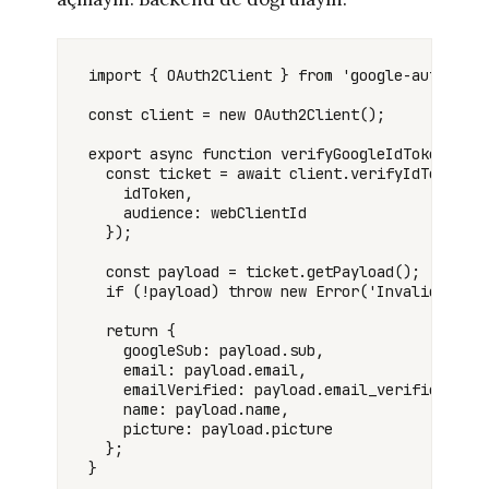
import { OAuth2Client } from 'google-auth-libr
const client = new OAuth2Client();

export async function verifyGoogleIdToken(idTo
  const ticket = await client.verifyIdToken({

    idToken,

    audience: webClientId

  });

  const payload = ticket.getPayload();

  if (!payload) throw new Error('Invalid token
  return {

    googleSub: payload.sub,

    email: payload.email,

    emailVerified: payload.email_verified,

    name: payload.name,

    picture: payload.picture

  };
