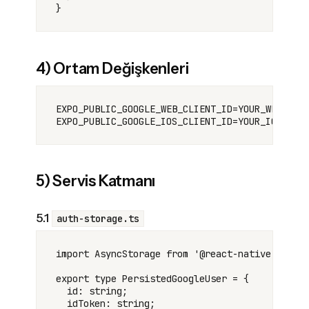
4) Ortam Değişkenleri
EXPO_PUBLIC_GOOGLE_WEB_CLIENT_ID=YOUR_WEB_CLIE
5) Servis Katmanı
5.1
auth-storage.ts
import AsyncStorage from '@react-native-async-
export type PersistedGoogleUser = {

  id: string;

  idToken: string;
