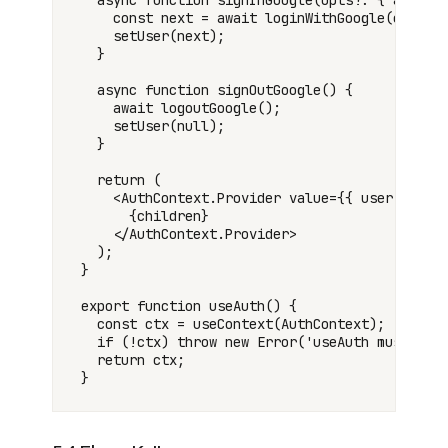
  async function signInGoogle(opts?: { android
    const next = await loginWithGoogle(opts);

    setUser(next);

  }

  async function signOutGoogle() {

    await logoutGoogle();

    setUser(null);

  }

  return (

    <AuthContext.Provider value={{ user, loadi
      {children}

    </AuthContext.Provider>

  );

}

export function useAuth() {

  const ctx = useContext(AuthContext);

  if (!ctx) throw new Error('useAuth must be u
  return ctx;
