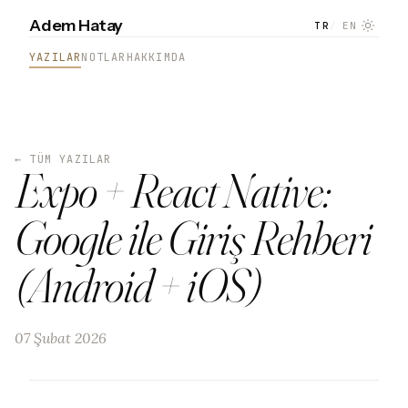
Adem Hatay
TR
EN
YAZILAR
NOTLAR
HAKKIMDA
← TÜM YAZILAR
Expo + React Native:
Google ile Giriş Rehberi
(Android + iOS)
07 Şubat 2026