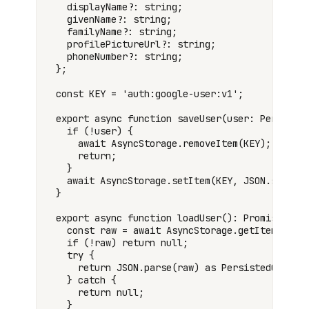
  displayName?: string;

  givenName?: string;

  familyName?: string;

  profilePictureUrl?: string;

  phoneNumber?: string;

};

const KEY = 'auth:google-user:v1';

export async function saveUser(user: Persisted
  if (!user) {

    await AsyncStorage.removeItem(KEY);

    return;

  }

  await AsyncStorage.setItem(KEY, JSON.stringi
}

export async function loadUser(): Promise<Pers
  const raw = await AsyncStorage.getItem(KEY);
  if (!raw) return null;

  try {

    return JSON.parse(raw) as PersistedGoogleU
  } catch {

    return null;

  }
