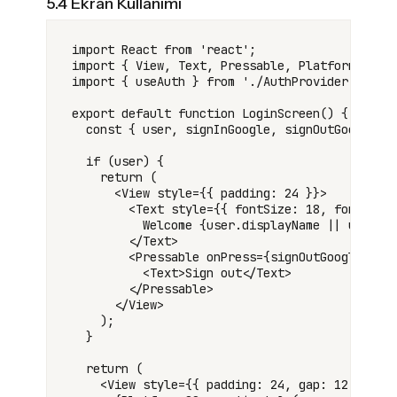
5.4 Ekran Kullanımı
import React from 'react';

import { View, Text, Pressable, Platform } fro
import { useAuth } from './AuthProvider';

export default function LoginScreen() {

  const { user, signInGoogle, signOutGoogle } 
  if (user) {

    return (

      <View style={{ padding: 24 }}>

        <Text style={{ fontSize: 18, fontWeigh
          Welcome {user.displayName || user.id
        </Text>

        <Pressable onPress={signOutGoogle} sty
          <Text>Sign out</Text>

        </Pressable>

      </View>

    );

  }

  return (

    <View style={{ padding: 24, gap: 12 }}>
