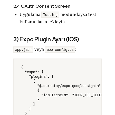
2.4 OAuth Consent Screen
Uygulama
modundaysa test
Testing
kullanıcılarını ekleyin.
3) Expo Plugin Ayarı (iOS)
veya
:
app.json
app.config.ts
{

  "expo": {

    "plugins": [

      [

        "@ademhatay/expo-google-signin",

        {

          "iosClientId": "YOUR_IOS_CLIENT_ID.a
        }

      ]

    ]

  }
