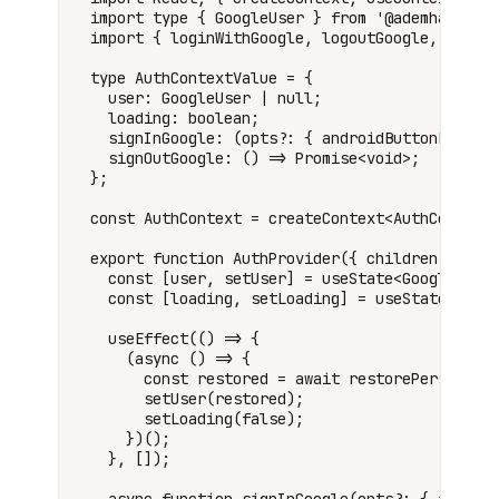
import type { GoogleUser } from '@ademhatay/ex
import { loginWithGoogle, logoutGoogle, restor
type AuthContextValue = {

  user: GoogleUser | null;

  loading: boolean;

  signInGoogle: (opts?: { androidButtonFlow?: 
  signOutGoogle: () => Promise<void>;

};

const AuthContext = createContext<AuthContextV
export function AuthProvider({ children }: { c
  const [user, setUser] = useState<GoogleUser 
  const [loading, setLoading] = useState(true)
  useEffect(() => {

    (async () => {

      const restored = await restorePersistedU
      setUser(restored);

      setLoading(false);

    })();

  }, []);
