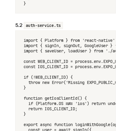
5.2
auth-service.ts
import { Platform } from 'react-native';

import { signIn, signOut, GoogleUser } from '@
import { saveUser, loadUser } from './auth-sto
const WEB_CLIENT_ID = process.env.EXPO_PUBLIC_
const IOS_CLIENT_ID = process.env.EXPO_PUBLIC_
if (!WEB_CLIENT_ID) {

  throw new Error('Missing EXPO_PUBLIC_GOOGLE_
}

function getIosClientId() {

  if (Platform.OS !== 'ios') return undefined;
  return IOS_CLIENT_ID;

}

export async function loginWithGoogle(options?
  const user = await signIn({
